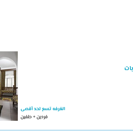
بات
الغرفه تسع لحد أقصى
فردين + طفين